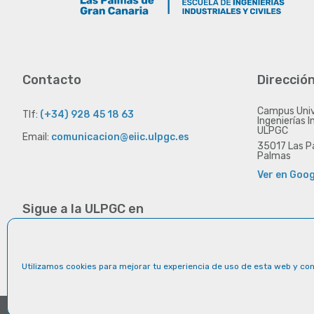
Contacto
Direcció
Campus Unive
Tlf:
(+34) 928 45 18 63
Ingenierías I
ULPGC
Email:
comunicacion@eiic.ulpgc.es
35017 Las Pa
Palmas
Ver en Goo
Sigue a la ULPGC en
Flickr
Facebook
YouTube
LinkedIn
Instagram
Utilizamos cookies para mejorar tu experiencia de uso de esta web y con 