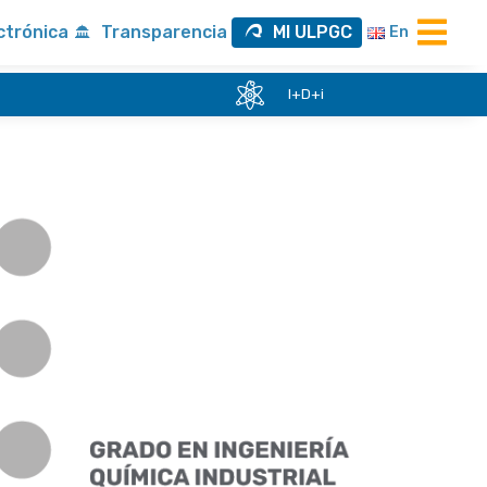
ctrónica
Transparencia
MI ULPGC
En
I+D+i