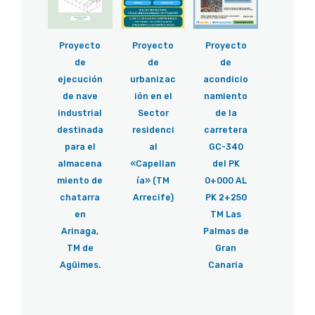
Proyecto
Proyecto
Proyecto
de
de
de
ejecución
urbanizac
acondicio
de nave
ión en el
namiento
industrial
Sector
de la
destinada
residenci
carretera
para el
al
GC-340
almacena
«Capellan
del PK
miento de
ía» (TM
0+000 AL
chatarra
Arrecife)
PK 2+250
en
TM Las
Arinaga,
Palmas de
TM de
Gran
Agüimes.
Canaria