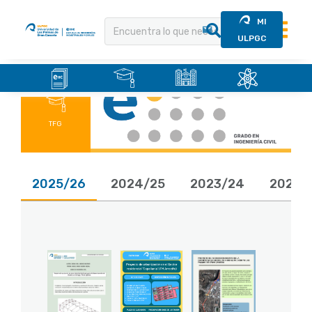
MI
ULPGC
.
.
.
.
Saltar
al
contenido
TFG
2025/26
2024/25
2023/24
2022/