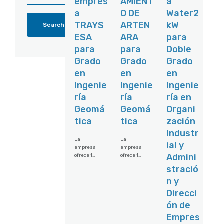
empres
AMIENT
a
a
O DE
Water2
TRAYS
ARTEN
kW
ESA
ARA
para
para
para
Doble
Grado
Grado
Grado
en
en
en
Ingenie
Ingenie
Ingenie
ría
ría
ría en
Geomá
Geomá
Organi
tica
tica
zación
Industr
La
La
ial y
empresa
empresa
Admini
ofrece 1
ofrece 1
plaza a
plaza en
stració
jornada
Artenara, a
n y
completa
jornada
en Santa
completa.
Direcci
Cruz de
Remunerac
ón de
Tenerife.
ión: 2000 a
La
2500 € Las
Empres
empresa
Tareas a