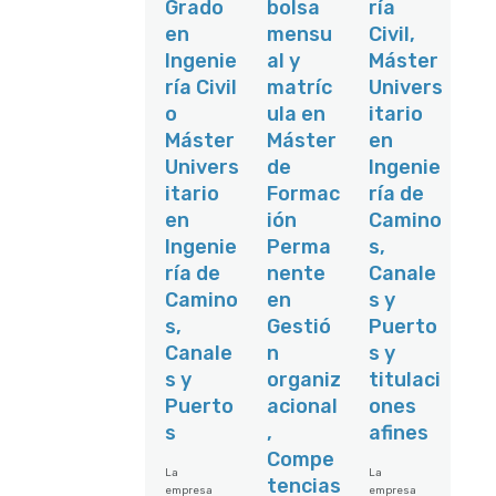
Grado
bolsa
ría
medicione
miento y
s, toma de
en
mensu
Civil,
uso de
datos de
Hidrógeno
Ingenie
al y
Máster
campo,
Verde y con
reportajes
ría Civil
matríc
Univers
aprovecha
fotográficos
miento de
o
ula en
itario
y
los
comprobaci
Máster
Máster
en
subproduct
ones sobre
os del
Univers
de
Ingenie
el terreno.
proceso. La
Actualizaci
itario
Formac
ría de
remunerac
ón
ión es de
en
ión
Camino
cartográfic
32.000 €
a de
Ingenie
Perma
s,
brutos/año
espacios
. En horario
ría de
nente
Canale
públicos,
de lunes a
viarios,
Camino
en
s y
viernes,
equipamie
con
s,
Gestió
Puerto
ntos
posibilidad
municipale
Canale
n
s y
de
s y otros
teletrabajo
s y
organiz
titulaci
ámbitos de
dos días a
interés
Puerto
acional
ones
la semana.
local.
Las Tareas
s
,
afines
Creación y
a realizar
alimentaci
Compe
son:
ón de una
La
La
Planificar y
tencias
base SIG o
empresa
empresa
optimizar