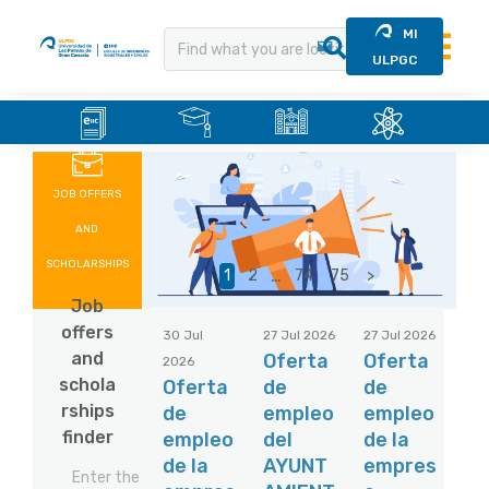
MI
ULPGC
.
.
.
.
Skip
to
content
JOB OFFERS
AND
SCHOLARSHIPS
…
1
2
74
75
>
Job
offers
30 Jul
27 Jul 2026
27 Jul 2026
and
Oferta
Oferta
2026
schola
Oferta
de
de
rships
de
empleo
empleo
finder
empleo
del
de la
de la
AYUNT
empres