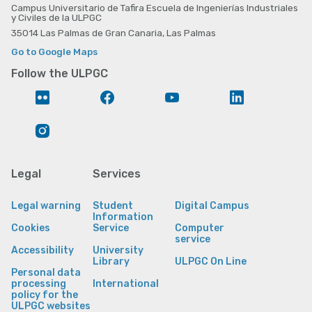
de obras.
ón con
Campus Universitario de Tafira Escuela de Ingenierías Industriales
ejecución
y Civiles de la ULPGC
Realización
los/as
de las
de
clientes/a
obras
35014 Las Palmas de Gran Canaria, Las Palmas
certificados
s relativa a
asignadas,
de
la
Go to Google Maps
coordinand
eficiencia
finalización
o la
Follow the ULPGC
energética.
de los
actividad
Más
trabajos, la
desarrollad
Flickr
Facebook
YouTube
LinkedIn
informació
facturación
a en obra. ·
n en el
y el
Coordinar
Portal de
seguimien
la actividad
Instagram
Empleo de
to de los
de los
la FULP:
cobros,
equipos de
https://ww
coordinánd
trabajo y
w.fulp.es/o
ose con el
las
Legal
Services
fertas/108
departame
subcontrat
450/arquit
nto de
as,
ectoa-
administra
favorecien
Legal warning
Student
Digital Campus
108450
ción.
do el
Information
Supervisar
correcto
Cookies
Service
Computer
y gestionar
desarrollo
service
toda la
de los
Accessibility
University
documenta
proyectos. ·
Library
ULPGC On Line
ción de
Realizar el
Personal data
Prevención
seguimien
processing
International
de Riesgos
to
policy for the
Laborales
económico
ULPGC websites
(PRL) y de
de las