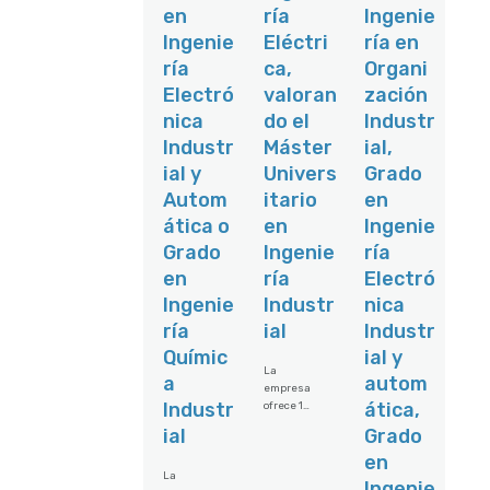
232/ingeni
en
ría
Ingenie
técnica:Ela
eroa-
boración de
Ingenie
Eléctri
ría en
electricoa-
anteproyec
-
ría
ca,
Organi
tos,
desarrollo-
proyectos
Electró
valoran
zación
de-
básicos y
ingenieria
nica
do el
Industr
de
-basica-y-
ejecución
Industr
Máster
ial,
de-
de
detalle-
ial y
Univers
Grado
infraestruc
108232
turas
Autom
itario
en
básicas
ática o
en
Ingenie
(redes de
saneamie
Grado
Ingenie
ría
nto,
en
ría
Electró
abastecimi
ento, etc.),
Ingenie
Industr
nica
espacios
ría
ial
Industr
libres
(parques,
Químic
ial y
plazas) y
La
a
autom
edificios de
empresa
uso
Industr
ática,
ofrece 1
dotacional
plaza en
ial
Grado
Elaboració
Lanzarote.
n de
en
Las Tareas
estudios
La
a realizar
Ingenie
de