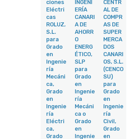
ciones
INGENI
CENTR
planos, red
n en el
medicione
de tierras y
Eléctri
ERÍA
AL DE
Portal de
s.Redacció
esquemas
Empleo de
n de
cas
CANARI
COMPR
unifilares).
la FULP:
informes
Colaborar
ROLUZ,
A DE
AS DE
https://ww
de avance
en
w.fulp.es/o
con
S.L.
AHORR
SUPER
sistemas
fertas/108
reportaje
de control y
para
O
MERCA
130/gestor
fotográfico
protección
a-de-
y
Grado
ENERG
DOS
de
proyectos-
anotacione
instalacion
en
ÉTICO,
CANARI
con-buen-
s técnicas.
es
nivel-de-
Detección y
Ingenie
SLP
OS, S.L.
eléctricas.
ingles-
reporte de
Dar soporte
ría
para
(CENCO
108130
incidencia
técnico
s. Control
Mecáni
Grado
SU)
durante el
de
montaje y
ca,
en
para
obra:Realiz
la puesta
ación de
Grado
Ingenie
Grado
en servicio.
medicione
Más
en
ría
en
s para
informació
certificacio
Ingenie
Mecáni
Ingenie
n en el
nes.
Portal de
ría
ca o
ría
Verificación
Empleo de
de
Eléctri
Grado
Civil,
la FULP:
certificacio
https://ww
ca,
en
Grado
nes
w.fulp.es/o
mensuales
Grado
Ingenie
en
fertas/108
. Redacción