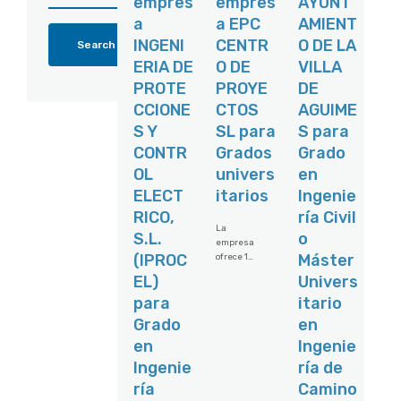
empres
empres
AYUNT
a
a EPC
AMIENT
INGENI
CENTR
O DE LA
ERIA DE
O DE
VILLA
PROTE
PROYE
DE
CCIONE
CTOS
AGUIME
S Y
SL para
S para
CONTR
Grados
Grado
OL
univers
en
ELECT
itarios
Ingenie
RICO,
ría Civil
La
S.L.
o
empresa
(IPROC
Máster
ofrece 1
plaza en
EL)
Univers
Las
para
itario
Palmas de
Gran
Grado
en
Canaria, a
en
Ingenie
jornada
completa,
Ingenie
ría de
con
ría
Camino
contrato
indefinido.