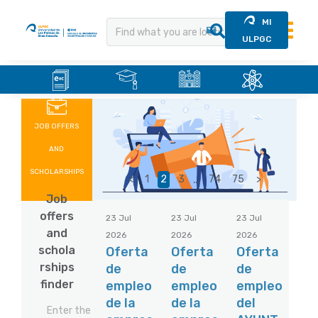
MI
ULPGC
.
.
.
.
Skip
to
content
JOB OFFERS
AND
SCHOLARSHIPS
…
<
1
2
3
74
75
>
Job
offers
23 Jul
23 Jul
23 Jul
and
2026
2026
2026
schola
Oferta
Oferta
Oferta
rships
de
de
de
finder
empleo
empleo
empleo
de la
de la
del