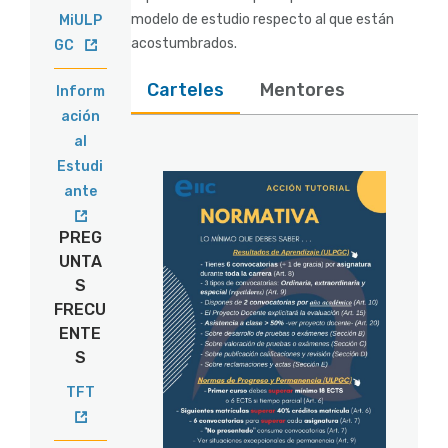
modelo de estudio respecto al que están
MiULP
acostumbrados.
GC
Carteles
Mentores
Inform
ación
al
Estudi
ante
PREG
UNTA
S
FRECU
ENTE
S
TFT