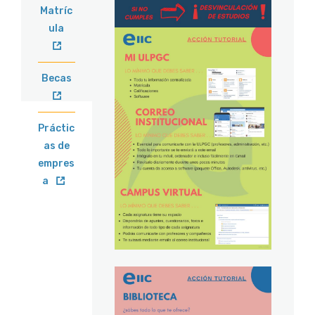
Matríc
ula
Becas
Práctic
as de
empres
a