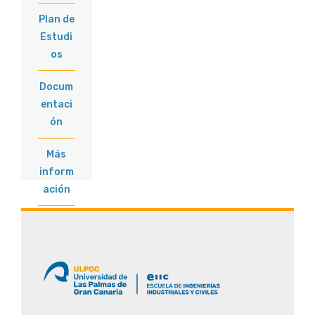
Plan de
Estudi
os
Docum
entaci
ón
Más
inform
ación
Oferta
Educat
iva