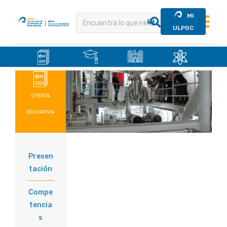
MI
ULPGC
.
.
.
.
Saltar
al
contenido
OFERTA
EDUCATIVA
Presen
tación
Compe
tencia
s