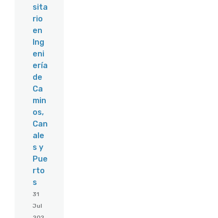
sita
rio
en
Ing
eni
ería
de
Ca
min
os,
Can
ale
s y
Pue
rto
s
31
Jul
202