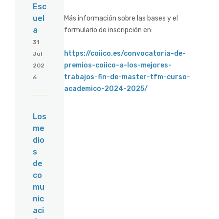
Esc
uel
Más información sobre las bases y el
a
formulario de inscripción en:
31
https://coiico.es/convocatoria-de-
Jul
premios-coiico-a-los-mejores-
202
trabajos-fin-de-master-tfm-curso-
6
academico-2024-2025/
Los
me
dio
s
de
co
mu
nic
aci