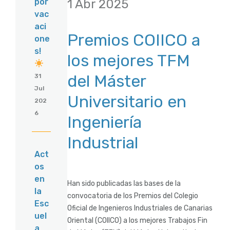
1 Abr 2025
por
vac
aci
Premios COIICO a
one
s!
los mejores TFM
del Máster
31
Jul
Universitario en
202
6
Ingeniería
Industrial
Act
os
en
Han sido publicadas las bases de la
la
convocatoria de los Premios del Colegio
Esc
Oficial de Ingenieros Industriales de Canarias
uel
Oriental (COIICO) a los mejores Trabajos Fin
a