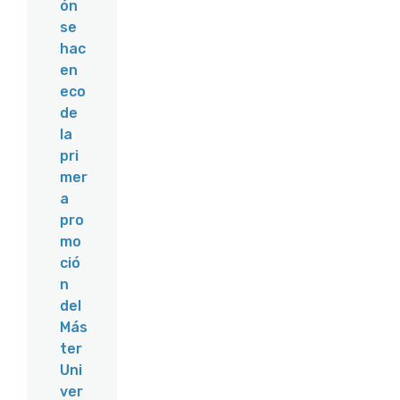
ón
se
hac
en
eco
de
la
pri
mer
a
pro
mo
ció
n
del
Más
ter
Uni
ver