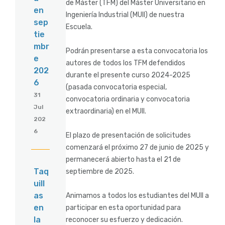
de Máster (TFM) del Máster Universitario en
en
Ingeniería Industrial (MUII) de nuestra
sep
Escuela.
tie
mbr
Podrán presentarse a esta convocatoria los
e
autores de todos los TFM defendidos
202
durante el presente curso 2024-2025
6
(pasada convocatoria especial,
31
convocatoria ordinaria y convocatoria
Jul
extraordinaria) en el MUII.
202
6
El plazo de presentación de solicitudes
comenzará el próximo 27 de junio de 2025 y
permanecerá abierto hasta el 21 de
Taq
septiembre de 2025.
uill
as
Animamos a todos los estudiantes del MUII a
en
participar en esta oportunidad para
la
reconocer su esfuerzo y dedicación.