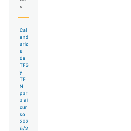
6
Cal
end
ario
s
de
TFG
y
TF
M
par
a el
cur
so
202
6/2