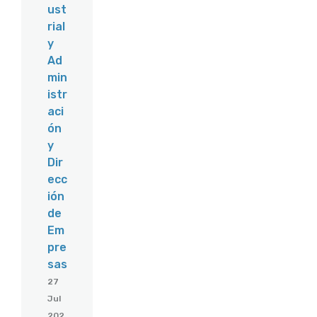
ust
rial
y
Ad
min
istr
aci
ón
y
Dir
ecc
ión
de
Em
pre
sas
27
Jul
202