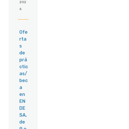
202
6
Ofe
rta
s
de
prá
ctic
as/
bec
a
en
EN
DE
SA,
de
9 o