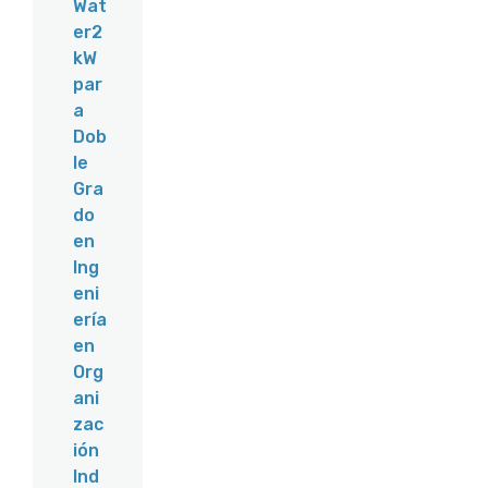
Wat
er2
kW
par
a
Dob
le
Gra
do
en
Ing
eni
ería
en
Org
ani
zac
ión
Ind