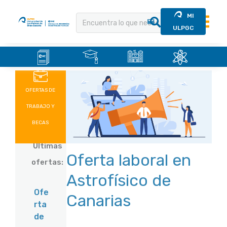
MI
ULPGC
.
.
.
.
Saltar
al
contenido
OFERTAS DE
TRABAJO Y
BECAS
28 Feb 2022
Últimas
Oferta laboral en
ofertas:
Astrofísico de
Ofe
Canarias
rta
de