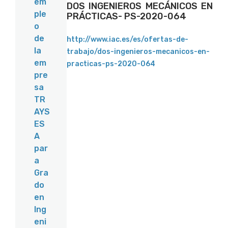
em
DOS INGENIEROS MECÁNICOS EN
ple
PRÁCTICAS- PS-2020-064
o
de
http://www.iac.es/es/ofertas-de-
la
trabajo/dos-ingenieros-mecanicos-en-
em
practicas-ps-2020-064
pre
sa
TR
AYS
ES
A
par
a
Gra
do
en
Ing
eni