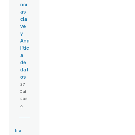
nci
as
cla
ve
y
Ana
lític
a
de
dat
os
27
Jul
202
6
Ir a