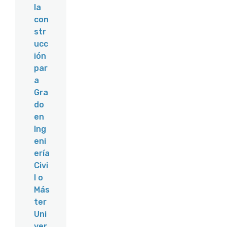
la
con
str
ucc
ión
par
a
Gra
do
en
Ing
eni
ería
Civi
l o
Más
ter
Uni
ver