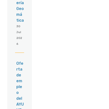
ería
Geo
má
tica
30
Jul
202
6
Ofe
rta
de
em
ple
o
del
AYU