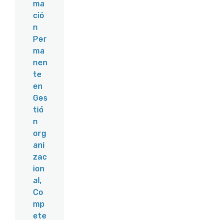
ma
ció
n
Per
ma
nen
te
en
Ges
tió
n
org
ani
zac
ion
al,
Co
mp
ete