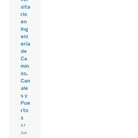
sita
rio
en
Ing
eni
ería
de
Ca
min
os,
Can
ale
s y
Pue
rto
s
27
Jul