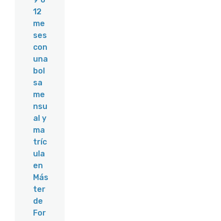
12
me
ses
con
una
bol
sa
me
nsu
al y
ma
tríc
ula
en
Más
ter
de
For