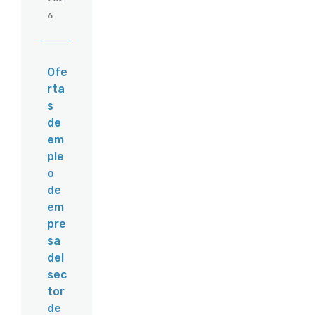
6
Ofe
rta
s
de
em
ple
o
de
em
pre
sa
del
sec
tor
de