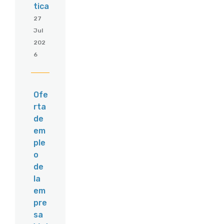
tica
27
Jul
202
6
Ofe
rta
de
em
ple
o
de
la
em
pre
sa