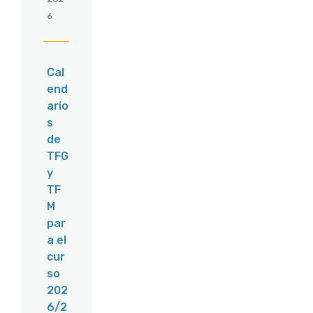
6
Cal
end
ario
s
de
TFG
y
TF
M
par
a el
cur
so
202
6/2