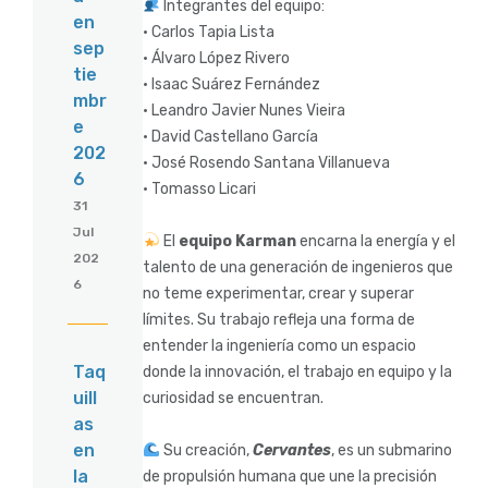
Integrantes del equipo:
en
• Carlos Tapia Lista
sep
• Álvaro López Rivero
tie
• Isaac Suárez Fernández
mbr
• Leandro Javier Nunes Vieira
e
• David Castellano García
202
• José Rosendo Santana Villanueva
6
• Tomasso Licari
31
Jul
El
equipo Karman
encarna la energía y el
202
talento de una generación de ingenieros que
6
no teme experimentar, crear y superar
límites. Su trabajo refleja una forma de
entender la ingeniería como un espacio
Taq
donde la innovación, el trabajo en equipo y la
uill
curiosidad se encuentran.
as
en
Su creación,
Cervantes
, es un submarino
la
de propulsión humana que une la precisión