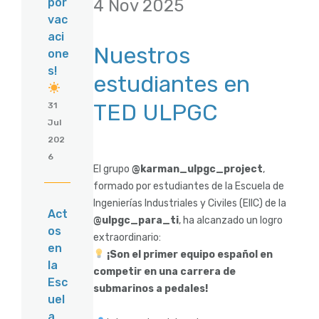
4 Nov 2025
por
vac
aci
Nuestros
one
s!
estudiantes en
TED ULPGC
31
Jul
202
6
El grupo
@karman_ulpgc_project
,
formado por estudiantes de la Escuela de
Ingenierías Industriales y Civiles (EIIC) de la
Act
@ulpgc_para_ti
, ha alcanzado un logro
os
extraordinario:
en
¡Son el primer equipo español en
la
competir en una carrera de
Esc
submarinos a pedales!
uel
a