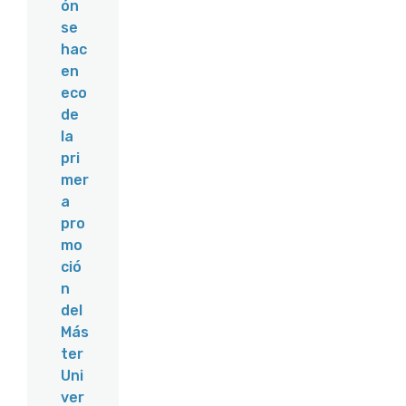
ón
se
hac
en
eco
de
la
pri
mer
a
pro
mo
ció
n
del
Más
ter
Uni
ver