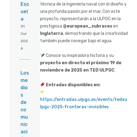
Esc
técnica de la ingeniería naval con el diseño y
uel
una profunda pasión por el mar. Con este
a
proyecto, representarán a la ULPGC en la
prestigiosa
@european_subraces
en
31
Inglaterra
, demostrando que la creatividad
Jul
también puede navegar bajo el agua.
202
6
Conoce su inspiradora historia y su
proyecto en directo el próximo 19 de
noviembre de 2025 en TED ULPGC
.
Los
me
Entradas disponibles en:
dio
s
https://entradas.ulpgc.es/events/tedxu
de
lpgc-2025-fronteras-invisibles
co
mu
nic
aci