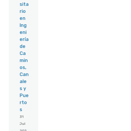
sita
rio
en
Ing
eni
ería
de
Ca
min
os,
Can
ale
s y
Pue
rto
s
31
Jul
202