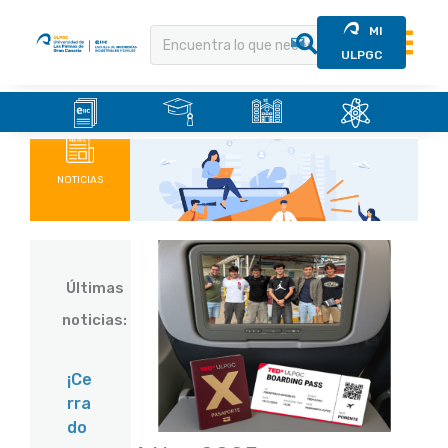
MI
ULPGC
.
.
.
.
Saltar
al
contenido
NOTICIAS
Últimas
noticias:
¡Ce
rra
do