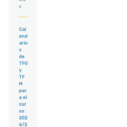
6
Cal
end
ario
s
de
TFG
y
TF
M
par
a el
cur
so
202
6/2