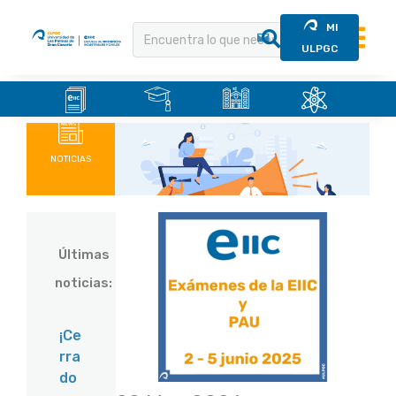
MI
ULPGC
.
.
.
.
Saltar
al
contenido
NOTICIAS
Últimas
noticias:
¡Ce
rra
do