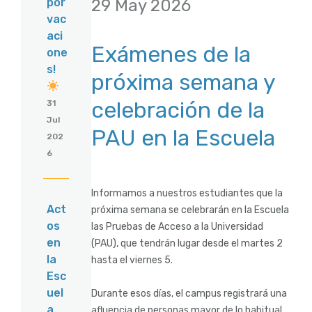
29 May 2026
por
vac
aci
Exámenes de la
one
s!
próxima semana y
celebración de la
31
Jul
PAU en la Escuela
202
6
Informamos a nuestros estudiantes que la
Act
próxima semana se celebrarán en la Escuela
os
las Pruebas de Acceso a la Universidad
en
(PAU), que tendrán lugar desde el martes 2
la
hasta el viernes 5.
Esc
uel
Durante esos días, el campus registrará una
a
afluencia de personas mayor de lo habitual