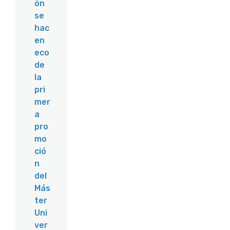
ón
se
hac
en
eco
de
la
pri
mer
a
pro
mo
ció
n
del
Más
ter
Uni
ver