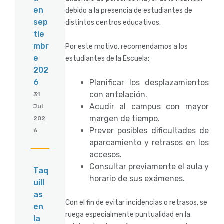
en
debido a la presencia de estudiantes de
sep
distintos centros educativos.
tie
mbr
Por este motivo, recomendamos a los
e
estudiantes de la Escuela:
202
6
Planificar los desplazamientos
con antelación.
31
Acudir al campus con mayor
Jul
margen de tiempo.
202
Prever posibles dificultades de
6
aparcamiento y retrasos en los
accesos.
Consultar previamente el aula y
Taq
horario de sus exámenes.
uill
as
Con el fin de evitar incidencias o retrasos, se
en
ruega especialmente puntualidad en la
la