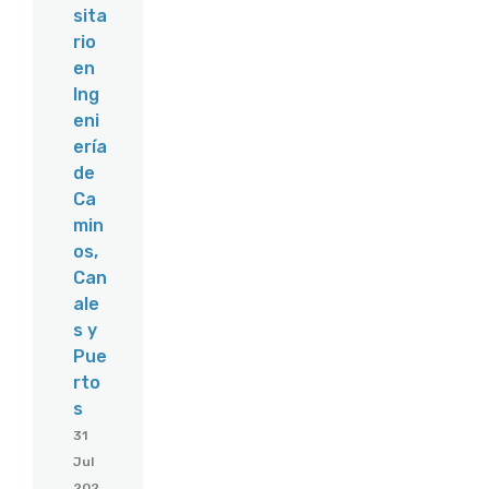
sita
rio
en
Ing
eni
ería
de
Ca
min
os,
Can
ale
s y
Pue
rto
s
31
Jul
202