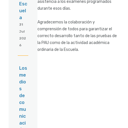
asistencia a los exámenes programados
Esc
durante esos días.
uel
a
Agradecemos la colaboración y
31
comprensión de todos para garantizar el
Jul
correcto desarrollo tanto de las pruebas de
202
la PAU como de la actividad académica
6
ordinaria de la Escuela.
Los
me
dio
s
de
co
mu
nic
aci