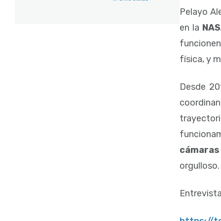
Pelayo Al
en la
NAS
funcionen.
física, y 
Desde 20
coordina
trayector
funcionam
cámaras
orgulloso.
Entrevist
https://