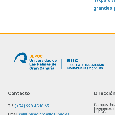
grandes-
Contacto
Direcció
Campus Unive
Tlf:
(+34) 928 45 18 63
Ingenierías I
ULPGC
Email:
comunicacion@eiic.ulpgc.es