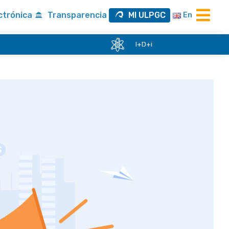
ctrónica
Transparencia
MI ULPGC
En
I+D+i