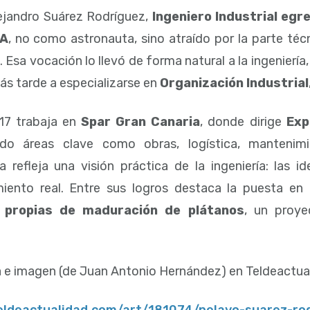
ejandro Suárez Rodríguez,
Ingeniero Industrial egr
A
, no como astronauta, sino atraído por la parte té
 Esa vocación lo llevó de forma natural a la ingenierí
más tarde a especializarse en
Organización Industrial
17 trabaja en
Spar Gran Canaria
, donde dirige
Exp
ndo áreas clave como obras, logística, mantenimi
ia refleja una visión práctica de la ingeniería: las 
iento real. Entre sus logros destaca la puesta en
 propias de maduración de plátanos
, un proye
a e imagen (de Juan Antonio Hernández) en Teldeactua
teldeactualidad.com/art/181074/pelayo-suarez-rod