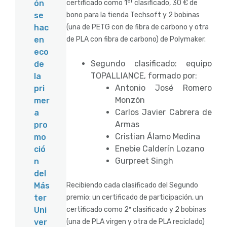
er
certificado como 1
clasificado, 30 € de
ón
bono para la tienda Techsoft y 2 bobinas
se
(una de PETG con de fibra de carbono y otra
hac
de PLA con fibra de carbono) de Polymaker.
en
eco
Segundo clasificado: equipo
de
TOPALLIANCE, formado por:
la
Antonio José Romero
pri
Monzón
mer
Carlos Javier Cabrera de
a
Armas
pro
Cristian Álamo Medina
mo
Enebie Calderín Lozano
ció
Gurpreet Singh
n
del
Recibiendo cada clasificado del Segundo
Más
premio: un certificado de participación, un
ter
certificado como 2º clasificado y 2 bobinas
Uni
(una de PLA virgen y otra de PLA reciclado)
ver