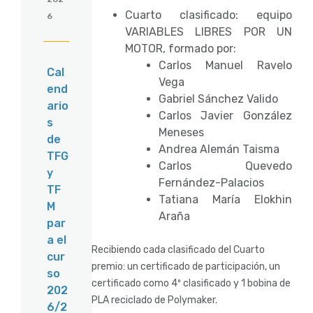
Cuarto clasificado: equipo
6
VARIABLES LIBRES POR UN
MOTOR, formado por:
Carlos Manuel Ravelo
Cal
Vega
end
Gabriel Sánchez Valido
ario
Carlos Javier González
s
Meneses
de
Andrea Alemán Taisma
TFG
Carlos Quevedo
y
Fernández-Palacios
TF
Tatiana María Elokhin
M
Araña
par
a el
Recibiendo cada clasificado del Cuarto
cur
premio: un certificado de participación, un
so
certificado como 4º clasificado y 1 bobina de
202
PLA reciclado de Polymaker.
6/2