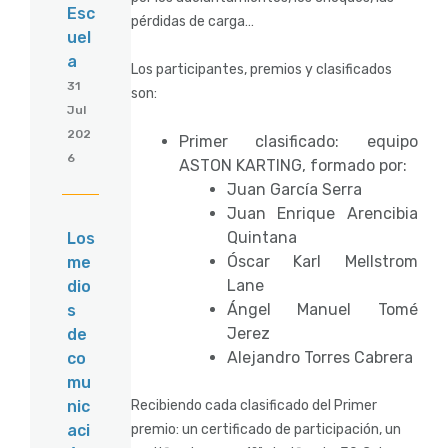
Esc
pérdidas de carga…
uel
a
Los participantes, premios y clasificados
31
son:
Jul
202
Primer clasificado: equipo
6
ASTON KARTING, formado por:
Juan García Serra
Juan Enrique Arencibia
Quintana
Los
Óscar Karl Mellstrom
me
Lane
dio
Ángel Manuel Tomé
s
Jerez
de
Alejandro Torres Cabrera
co
mu
Recibiendo cada clasificado del Primer
nic
premio: un certificado de participación, un
aci