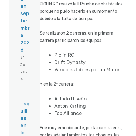
PIOLIN RC realizó la II Prueba de obstáculos
en
porque no pudo hacerlo en su momento
sep
debido a la falta de tiempo.
tie
mbr
Se realizaron 2 carreras, en la primera
e
carrera participaron los equipos:
202
6
Piolín RC
31
Drift Dynasty
Jul
Variables Libres por un Motor
202
6
Y en la 2ª carrera:
A Todo Diseño
Taq
Aston Karting
uill
Top Alliance
as
en
Fue muy emocionante, por la carrera en sí,
la
por los adelantamientos, los choques, las