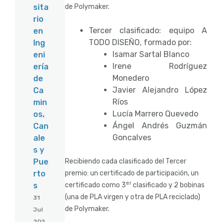
de Polymaker.
sita
rio
Tercer clasificado: equipo A
en
TODO DISEÑO, formado por:
Ing
Isamar Sartal Blanco
eni
Irene Rodríguez
ería
Monedero
de
Javier Alejandro López
Ca
Ríos
min
Lucía Marrero Quevedo
os,
Ángel Andrés Guzmán
Can
Goncalves
ale
s y
Recibiendo cada clasificado del Tercer
Pue
premio: un certificado de participación, un
rto
er
certificado como 3
clasificado y 2 bobinas
s
(una de PLA virgen y otra de PLA reciclado)
31
de Polymaker.
Jul
202