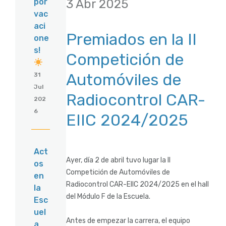
3 Abr 2025
por
vac
aci
Premiados en la II
one
s!
Competición de
Automóviles de
31
Jul
Radiocontrol CAR-
202
6
EIIC 2024/2025
Act
Ayer, día 2 de abril tuvo lugar la II
os
Competición de Automóviles de
en
Radiocontrol CAR-EIIC 2024/2025 en el hall
la
del Módulo F de la Escuela.
Esc
uel
Antes de empezar la carrera, el equipo
a