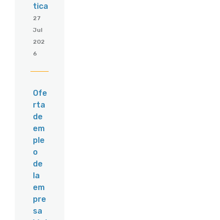
tica
27
Jul
202
6
Ofe
rta
de
em
ple
o
de
la
em
pre
sa