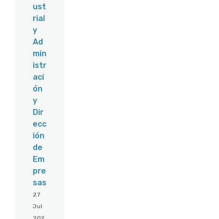
ust
rial
y
Ad
min
istr
aci
ón
y
Dir
ecc
ión
de
Em
pre
sas
27
Jul
202