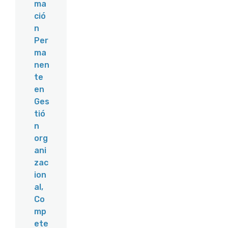
ma
ció
n
Per
ma
nen
te
en
Ges
tió
n
org
ani
zac
ion
al,
Co
mp
ete