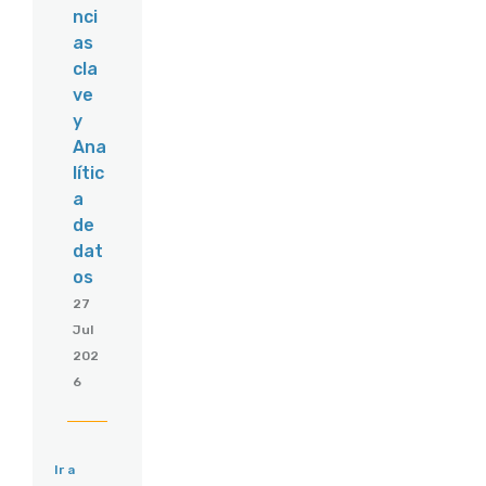
nci
as
cla
ve
y
Ana
lític
a
de
dat
os
27
Jul
202
6
Ir a