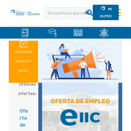
MI
ULPGC
.
.
.
.
Saltar
al
contenido
OFERTAS DE
TRABAJO Y
BECAS
Últimas
ofertas:
Ofe
rta
de