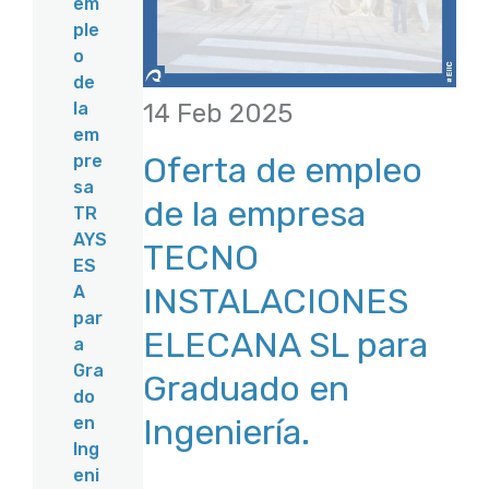
em
ple
o
de
14 Feb 2025
la
em
Oferta de empleo
pre
sa
de la empresa
TR
AYS
TECNO
ES
INSTALACIONES
A
par
ELECANA SL para
a
Gra
Graduado en
do
Ingeniería.
en
Ing
eni