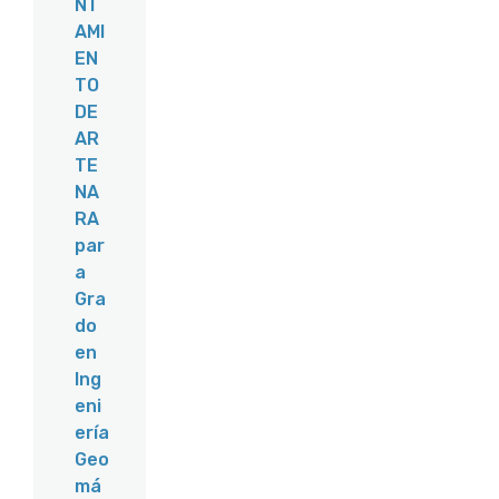
NT
AMI
EN
TO
DE
AR
TE
NA
RA
par
a
Gra
do
en
Ing
eni
ería
Geo
má