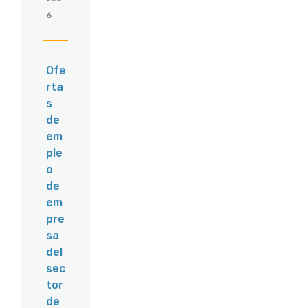
6
Ofe
rta
s
de
em
ple
o
de
em
pre
sa
del
sec
tor
de