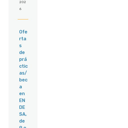
202
6
Ofe
rta
s
de
prá
ctic
as/
bec
a
en
EN
DE
SA,
de
9 o