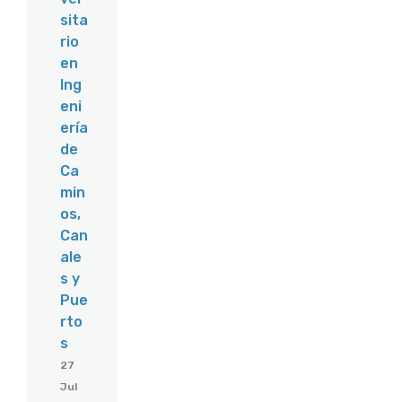
sita
rio
en
Ing
eni
ería
de
Ca
min
os,
Can
ale
s y
Pue
rto
s
27
Jul