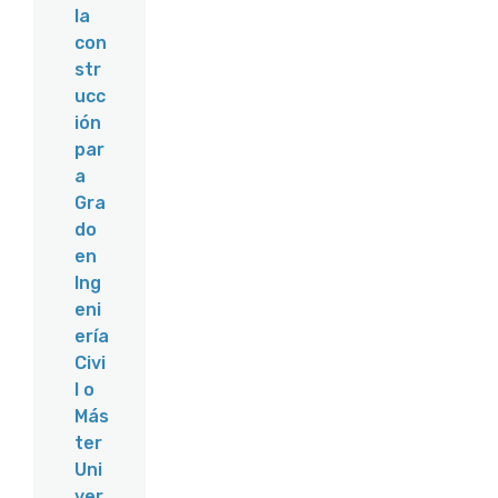
la
con
str
ucc
ión
par
a
Gra
do
en
Ing
eni
ería
Civi
l o
Más
ter
Uni
ver