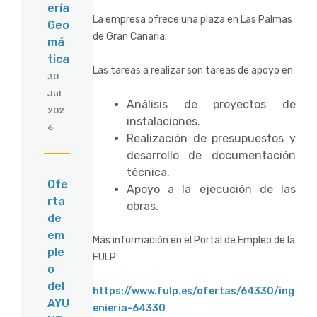
ería
La empresa ofrece una plaza en Las Palmas
Geo
de Gran Canaria.
má
tica
Las tareas a realizar son tareas de apoyo en:
30
Jul
Análisis de proyectos de
202
instalaciones.
6
Realización de presupuestos y
desarrollo de documentación
técnica.
Ofe
Apoyo a la ejecución de las
rta
obras.
de
em
Más información en el Portal de Empleo de la
ple
FULP:
o
del
https://www.fulp.es/ofertas/64330/ing
AYU
enieria-64330