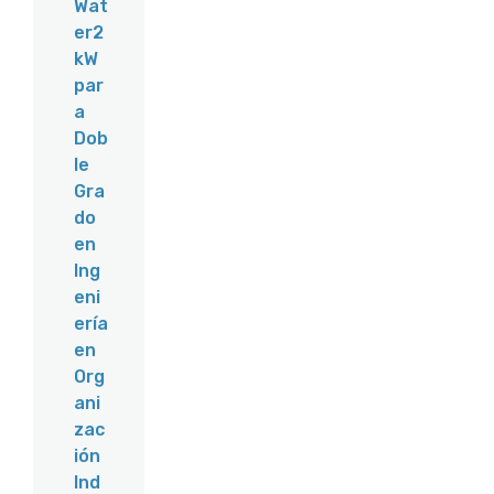
Wat
er2
kW
par
a
Dob
le
Gra
do
en
Ing
eni
ería
en
Org
ani
zac
ión
Ind