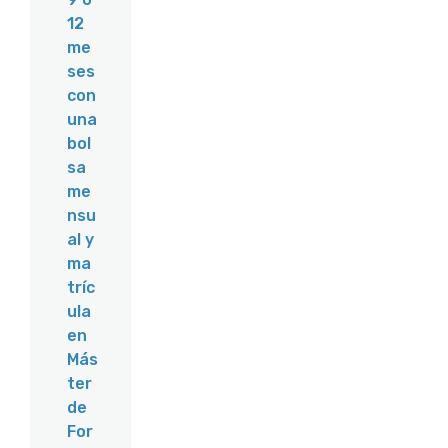
12
me
ses
con
una
bol
sa
me
nsu
al y
ma
tríc
ula
en
Más
ter
de
For