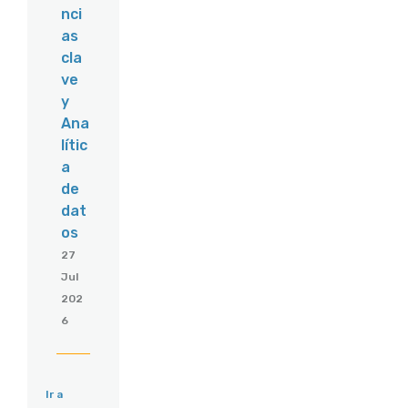
nci
as
cla
ve
y
Ana
lític
a
de
dat
os
27
Jul
202
6
Ir a