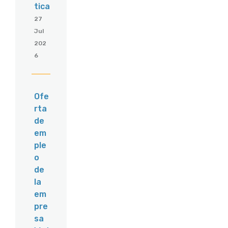
tica
27
Jul
202
6
Ofe
rta
de
em
ple
o
de
la
em
pre
sa