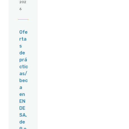
202
6
Ofe
rta
s
de
prá
ctic
as/
bec
a
en
EN
DE
SA,
de
9 o