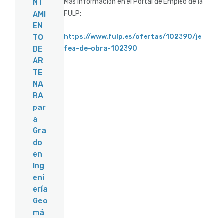
Más información en el Portal de Empleo de la
NT
FULP:
AMI
EN
https://www.fulp.es/ofertas/102390/je
TO
fea-de-obra-102390
DE
AR
TE
NA
RA
par
a
Gra
do
en
Ing
eni
ería
Geo
má