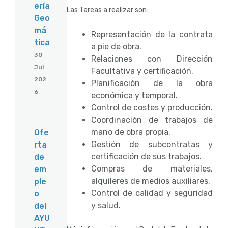
ería
Las Tareas a realizar son:
Geo
má
Representación de la contrata
tica
a pie de obra.
30
Relaciones con Dirección
Jul
Facultativa y certificación.
202
Planificación de la obra
6
económica y temporal.
Control de costes y producción.
Coordinación de trabajos de
mano de obra propia.
Ofe
Gestión de subcontratas y
rta
certificación de sus trabajos.
de
Compras de materiales,
em
alquileres de medios auxiliares.
ple
Control de calidad y seguridad
o
y salud.
del
AYU