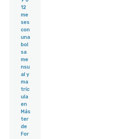
12
me
ses
con
una
bol
sa
me
nsu
al y
ma
tríc
ula
en
Más
ter
de
For