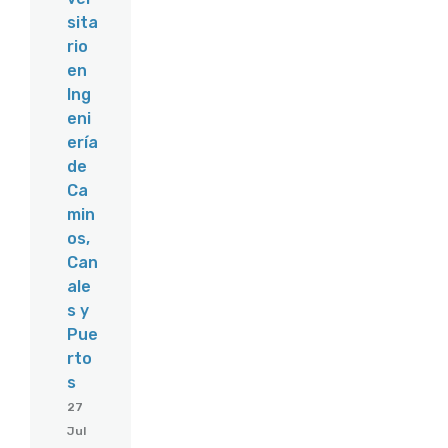
sita
rio
en
Ing
eni
ería
de
Ca
min
os,
Can
ale
s y
Pue
rto
s
27
Jul