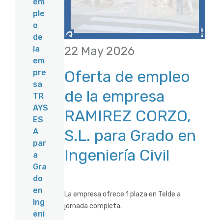
em
ple
o
de
22 May 2026
la
em
Oferta de empleo
pre
sa
de la empresa
TR
AYS
RAMIREZ CORZO,
ES
S.L. para Grado en
A
par
Ingeniería Civil
a
Gra
do
en
La empresa ofrece 1 plaza en Telde a
Ing
jornada completa.
eni