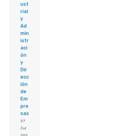
ust
rial
y
Ad
min
istr
aci
ón
y
Dir
ecc
ión
de
Em
pre
sas
27
Jul
202