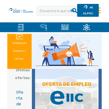
MI
ULPGC
.
.
.
.
Saltar
al
contenido
OFERTAS DE
TRABAJO Y
BECAS
Últimas
ofertas:
Ofe
rta
de