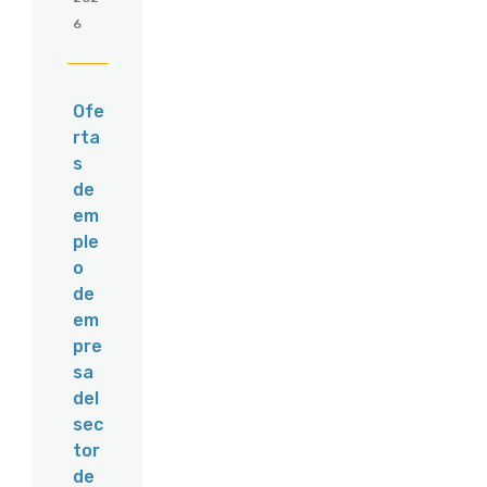
6
Ofe
rta
s
de
em
ple
o
de
em
pre
sa
del
sec
tor
de