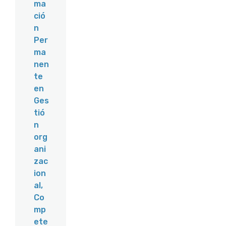
ma
ció
n
Per
ma
nen
te
en
Ges
tió
n
org
ani
zac
ion
al,
Co
mp
ete