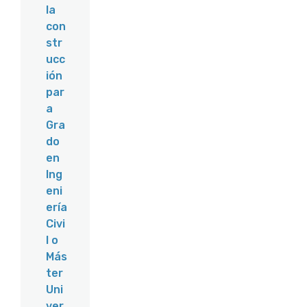
la
con
str
ucc
ión
par
a
Gra
do
en
Ing
eni
ería
Civi
l o
Más
ter
Uni
ver