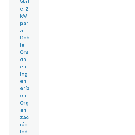
Wat
er2
kW
par
a
Dob
le
Gra
do
en
Ing
eni
ería
en
Org
ani
zac
ión
Ind