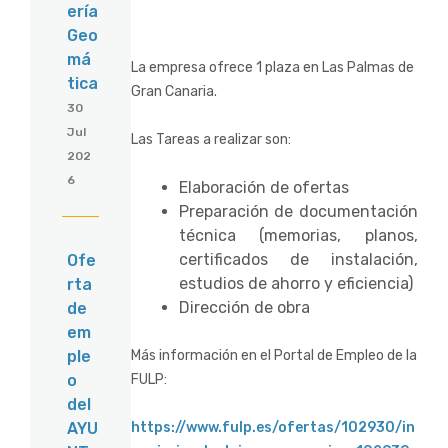
ería
Geo
má
La empresa ofrece 1 plaza en Las Palmas de
tica
Gran Canaria.
30
Jul
Las Tareas a realizar son:
202
6
Elaboración de ofertas
Preparación de documentación
técnica (memorias, planos,
certificados de instalación,
Ofe
estudios de ahorro y eficiencia)
rta
Dirección de obra
de
em
Más información en el Portal de Empleo de la
ple
FULP:
o
del
https://www.fulp.es/ofertas/102930/in
AYU