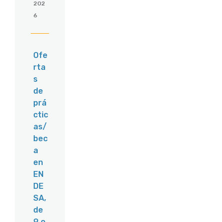
202
6
Ofe
rta
s
de
prá
ctic
as/
bec
a
en
EN
DE
SA,
de
9 o