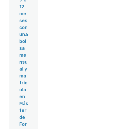
12
me
ses
con
una
bol
sa
me
nsu
al y
ma
tríc
ula
en
Más
ter
de
For