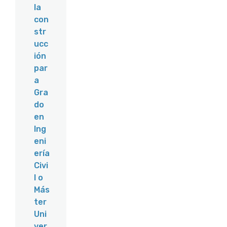
la
con
str
ucc
ión
par
a
Gra
do
en
Ing
eni
ería
Civi
l o
Más
ter
Uni
ver