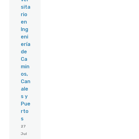
sita
rio
en
Ing
eni
ería
de
Ca
min
os,
Can
ale
s y
Pue
rto
s
27
Jul