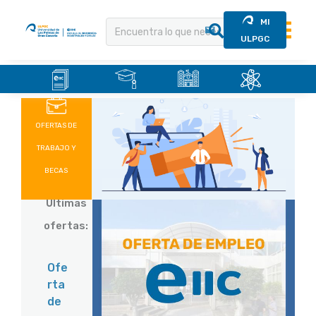
MI
ULPGC
.
.
.
.
Saltar
al
contenido
OFERTAS DE
TRABAJO Y
BECAS
Últimas
ofertas:
Ofe
rta
de