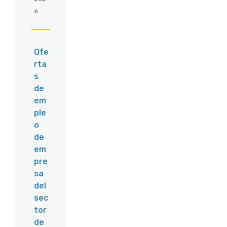
6
Ofe
rta
s
de
em
ple
o
de
em
pre
sa
del
sec
tor
de