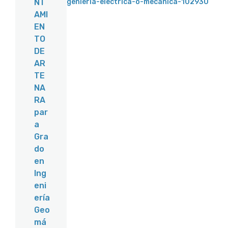
genieria-electrica-o-mecanica-102930
NT
AMI
EN
TO
DE
AR
TE
NA
RA
par
a
Gra
do
en
Ing
eni
ería
Geo
má