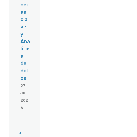
nci
as
cla
ve
y
Ana
lític
a
de
dat
os
27
Jul
202
6
Ir a