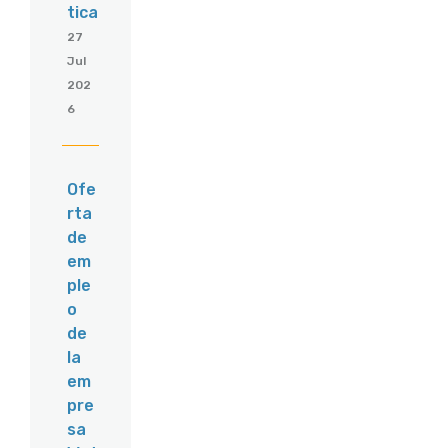
tica
27
Jul
202
6
Ofe
rta
de
em
ple
o
de
la
em
pre
sa