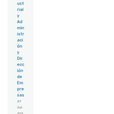
ust
rial
y
Ad
min
istr
aci
ón
y
Dir
ecc
ión
de
Em
pre
sas
27
Jul
202