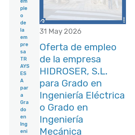
em
ple
o
de
31 May 2026
la
em
Oferta de empleo
pre
sa
de la empresa
TR
AYS
HIDROSER, S.L.
ES
para Grado en
A
par
Ingeniería Eléctrica
a
Gra
o Grado en
do
Ingeniería
en
Ing
Mecánica
eni