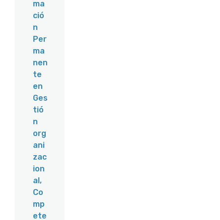
ma
ció
n
Per
ma
nen
te
en
Ges
tió
n
org
ani
zac
ion
al,
Co
mp
ete