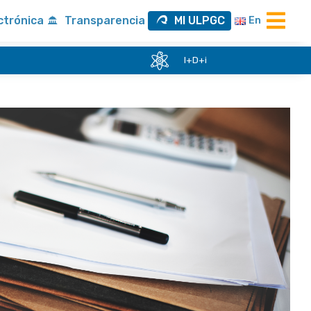
ctrónica
Transparencia
MI ULPGC
En
I+D+i