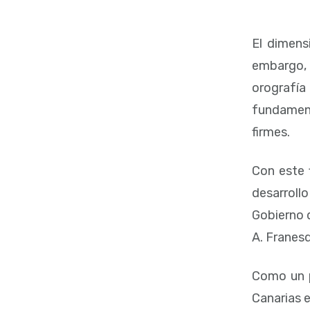
El dimens
embargo, l
orografía
fundament
firmes.
Con este 
desarrollo
Gobierno d
A. Franesq
Como un p
Canarias e